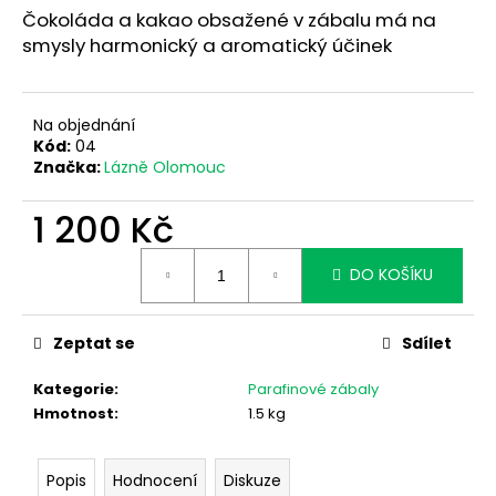
č
z
Čokoláda a kakao obsažené v zábalu má na
u
5
smysly harmonický a aromatický účinek
j
hvězdiček.
e
m
e
Na objednání
Kód:
04
Značka:
Lázně Olomouc
MAGNOLIAWAX
1
1 200 Kč
200
Kč
Měrná
DO KOŠÍKU
cena:
Zeptat se
Sdílet
Kategorie
:
Parafinové zábaly
Hmotnost
:
1.5 kg
Popis
Hodnocení
Diskuze