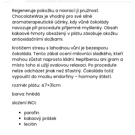
Regeneruje pokožku a navrací jí pružnost.
ChocolateWax je vhodný pro své silné
aromaterapeutické účinky, kdy vůně čokolády
navozuje při proceduře příjemné myšlenky. Obsah
kakaové hmoty obsažený v plátu zásobuje okožku
antioxidačními složkami.
Krotičem stresu s lahodnou vůní je bezesporu
čokoláda. Tento zábal ocení milovníci sladkého, kteří
mohou zůstat naprosto klidní. Nepřiberou ani gram a
místo toho si užijí svalovou relaxaci. Po proceduře
nelze odcházet jinak než šťastný. Čokoláda totiž
vypouští do mozku endorfiny – hormony štěstí.
rozměr plátu: 47×31cm
barva: hnědá
složení INCI:
parafin
kakaový prášek
lecitin