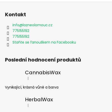
Z
á
Kontakt
p
a
info
@
lazneolomouc.cz
t
775155192
í
775155192
Staňte se fanouškem na Facebooku
Poslední hodnocení produktů
CannabisWax
|
Hodnocení produktu je 5 z 5 hvězdiček.
Vynikající, krásná vůně a barva
HerbalWax
|
Hodnocení produktu je 5 z 5 hvězdiček.